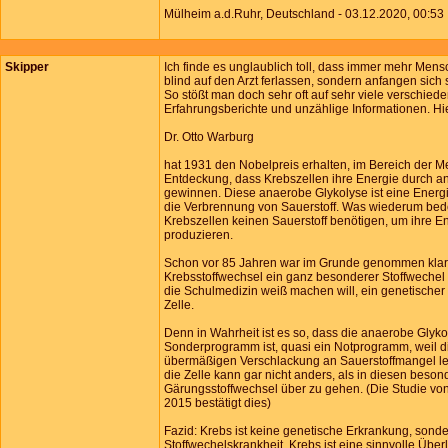
Mülheim a.d.Ruhr, Deutschland - 03.12.2020, 00:53
Skipper
Ich finde es unglaublich toll, dass immer mehr Mens
blind auf den Arzt ferlassen, sondern anfangen sich 
So stößt man doch sehr oft auf sehr viele verschied
Erfahrungsberichte und unzählige Informationen. Hie
Dr. Otto Warburg
hat 1931 den Nobelpreis erhalten, im Bereich der Med
Entdeckung, dass Krebszellen ihre Energie durch a
gewinnen. Diese anaerobe Glykolyse ist eine Ener
die Verbrennung von Sauerstoff. Was wiederum bed
Krebszellen keinen Sauerstoff benötigen, um ihre E
produzieren.
Schon vor 85 Jahren war im Grunde genommen klar,
Krebsstoffwechsel ein ganz besonderer Stoffwechel i
die Schulmedizin weiß machen will, ein genetische
Zelle.
Denn in Wahrheit ist es so, dass die anaerobe Glyko
Sonderprogramm ist, quasi ein Notprogramm, weil d
übermäßigen Verschlackung an Sauerstoffmangel le
die Zelle kann gar nicht anders, als in diesen beso
Gärungsstoffwechsel über zu gehen. (Die Studie von
2015 bestätigt dies)
Fazid: Krebs ist keine genetische Erkrankung, sond
Stoffwechelskrankheit. Krebs ist eine sinnvolle Übe