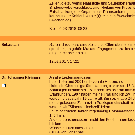
Zellen, die zu wenig Nährstoffe und Sauerstoff erhalt
Bindegewebe verschlackt sind. Heilung von Krebs is
Entschlackung des Organismus, Darmsanierung un
konzentrierte Kohlenhydrate.(Quelle:http://www.krebs
6wochen.de)
Kiel, 01.03.2018, 08:28
Sebastian
Schön, dass es so eine Seite gibt. Offen über so ei
sprechen, da gehört Mut und Engagement zu. Ich bin
einigen Menschen hilft.
12.02.2017, 17:21
Dr. Johannes Kleimann
An alle Leidensgenossen;
hatte 1995 und 2001 embryonale Hodenca`s.
Habe die Chemos gut überstanden; bisher seit 15 
Spätfolgen.Nehme seit 15 Jahren Testosteron trans
Erfahrungen. 1997 haben meine Frau und ich Zwill
werden dieses Jahr 19 Jahre alt. Bin seit knapp 24 
niedergelasener Zahnarzt in Praxisgemeinschaft mit
werden wir "Silberne Hochzeit" feiern.
Laufe seit vielen Jahren regelmäßig Halbmarathons.
1h34min.
Also Leidensgenossen - nicht den Kopf hängen las
blicken.
Wünsche Euch alles Gute!
Grüße von Johannes