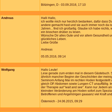
Bötzingen, D - 03.09.2016, 17:10
Andreas
Halli Hallo,
ich wollte mich nur herzlich bedanken, dafür dass Du
andere gemacht hast und sie auch immer noch da is
Jahren... find ich großartig. Glaube ich habe nichts,
ein bisschen drüber zu lesen.
Wünsche Dir alles Gute und vor allem Gesundheit u
glückliches Leben.
Liebe Grüße
Andreas
05.05.2016, 09:14
Wolfgang
Hallo Leute!
Lese gerade zum ersten mal in diesem Gästebuch. S
ähnlich mancher Beginn der Geschichten der meinig
Seminom Anfang Mai im rechten Hoden festgestellt
gleich OP. Abdomen sowie Lungen-CT unauffällig. 
der Therapie auf "wait and see". Kann nur Jedem an
kleinsten Veränderung am Hoden sofort zum Spezial
Betroffenen und Angehörigen gaaaanz viel Kraft und
Österreich - 24.06.2015, 09:29