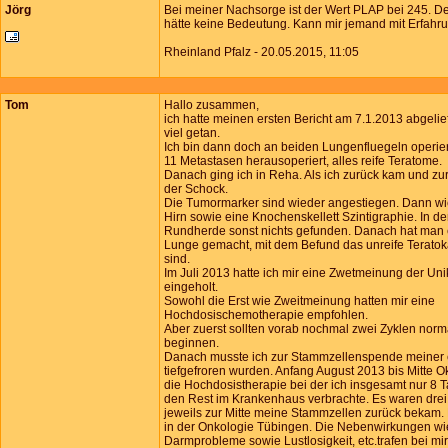
Jörg
Bei meiner Nachsorge ist der Wert PLAP bei 245. De
hätte keine Bedeutung. Kann mir jemand mit Erfah
Rheinland Pfalz - 20.05.2015, 11:05
Tom
Hallo zusammen,
ich hatte meinen ersten Bericht am 7.1.2013 abgelief
viel getan.
Ich bin dann doch an beiden Lungenfluegeln operie
11 Metastasen herausoperiert, alles reife Teratome.
Danach ging ich in Reha. Als ich zurück kam und zur
der Schock.
Die Tumormarker sind wieder angestiegen. Dann w
Hirn sowie eine Knochenskellett Szintigraphie. In d
Rundherde sonst nichts gefunden. Danach hat man e
Lunge gemacht, mit dem Befund das unreife Terato
sind.
Im Juli 2013 hatte ich mir eine Zwetmeinung der Uni
eingeholt.
Sowohl die Erst wie Zweitmeinung hatten mir eine
Hochdosischemotherapie empfohlen.
Aber zuerst sollten vorab nochmal zwei Zyklen nor
beginnen.
Danach musste ich zur Stammzellenspende meiner e
tiefgefroren wurden. Anfang August 2013 bis Mitte 
die Hochdosistherapie bei der ich insgesamt nur 8
den Rest im Krankenhaus verbrachte. Es waren drei 
jeweils zur Mitte meine Stammzellen zurück bekam. E
in der Onkologie Tübingen. Die Nebenwirkungen wi
Darmprobleme sowie Lustlosigkeit, etc.trafen bei mir 