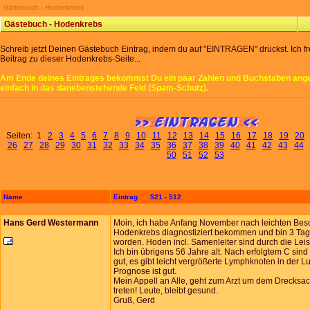
Gästebuch - Hodenkrebs
Gästebuch - Hodenkrebs
Schreib jetzt Deinen Gästebuch Eintrag, indem du auf "EINTRAGEN" drückst. Ich f
Beitrag zu dieser Hodenkrebs-Seite...
Am Ende deines Eintrages bekommst Du ein paar Zahlen und Buchstaben angez
einfach in das danebenstehende Feld (Spam-Schutz).
Seiten: 1
2
3
4
5
6
7
8
9
10
11
12
13
14
15
16
17
18
19
20
26
27
28
29
30
31
32
33
34
35
36
37
38
39
40
41
42
43
44
50
51
52
53
Name
Eintrag 521 - 512
Hans Gerd Westermann
Moin, ich habe Anfang November nach leichten Be
Hodenkrebs diagnostiziert bekommen und bin 3 Tage
worden. Hoden incl. Samenleiter sind durch die Leis
Ich bin übrigens 56 Jahre alt. Nach erfolgtem C sind
gut, es gibt leicht vergrößerte Lymphknoten in der L
Prognose ist gut.
Mein Appell an Alle, geht zum Arzt um dem Drecksack
treten! Leute, bleibt gesund.
Gruß, Gerd