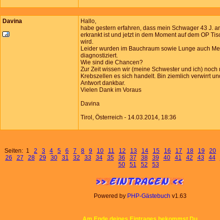
Davina
Hallo,
habe gestern erfahren, dass mein Schwager 43 J. 
erkrankt ist und jetzt in dem Moment auf dem OP Tisc
wird.
Leider wurden im Bauchraum sowie Lunge auch Me
diagnostiziert.
Wie sind die Chancen?
Zur Zeit wissen wir (meine Schwester und ich) noch
Krebszellen es sich handelt. Bin ziemlich verwirrt un
Antwort dankbar.
Vielen Dank im Voraus
Davina
Tirol, Österreich - 14.03.2014, 18:36
Seiten: 1
2
3
4
5
6
7
8
9
10
11
12
13
14
15
16
17
18
19
20
26
27
28
29
30
31
32
33
34
35
36
37
38
39
40
41
42
43
44
50
51
52
53
Powered by
PHP-Gästebuch
v1.63
Am Ende deines Eintrages bekommst Du