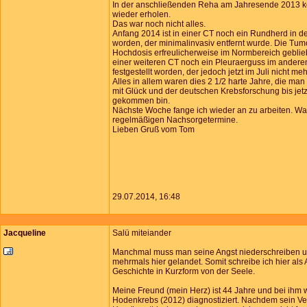
In der anschließenden Reha am Jahresende 2013 k
wieder erholen.
Das war noch nicht alles.
Anfang 2014 ist in einer CT noch ein Rundherd in de
worden, der minimalinvasiv entfernt wurde. Die Tumo
Hochdosis erfreulicherweise im Normbereich gebliebe
einer weiteren CT noch ein Pleuraerguss im andere
festgestellt worden, der jedoch jetzt im Juli nicht m
Alles in allem waren dies 2 1/2 harte Jahre, die man 
mit Glück und der deutschen Krebsforschung bis je
gekommen bin.
Nächste Woche fange ich wieder an zu arbeiten. Was
regelmäßigen Nachsorgetermine.
Lieben Gruß vom Tom
29.07.2014, 16:48
Jacqueline
Salü miteiander
Manchmal muss man seine Angst niederschreiben un
mehrmals hier gelandet. Somit schreibe ich hier al
Geschichte in Kurzform von der Seele.
Meine Freund (mein Herz) ist 44 Jahre und bei ihm 
Hodenkrebs (2012) diagnostiziert. Nachdem sein V