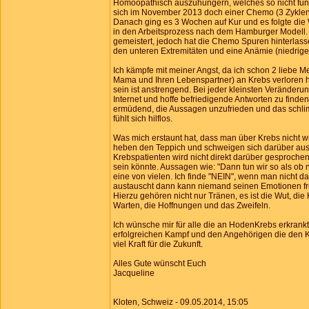
Homöopathisch auszuhungern, welches so nicht funk
sich im November 2013 doch einer Chemo (3 Zyklen
Danach ging es 3 Wochen auf Kur und es folgte die
in den Arbeitsprozess nach dem Hamburger Modell. E
gemeistert, jedoch hat die Chemo Spuren hinterla
den unteren Extremitäten und eine Anämie (niedrige
Ich kämpfe mit meiner Angst, da ich schon 2 liebe 
Mama und Ihren Lebenspartner) an Krebs verloren h
sein ist anstrengend. Bei jeder kleinsten Veränderu
Internet und hoffe befriedigende Antworten zu finden
ermüdend, die Aussagen unzufrieden und das schli
fühlt sich hilflos.
Was mich erstaunt hat, dass man über Krebs nicht wir
heben den Teppich und schweigen sich darüber aus
Krebspatienten wird nicht direkt darüber gesprochen
sein könnte. Aussagen wie: "Dann tun wir so als ob ni
eine von vielen. Ich finde "NEIN", wenn man nicht dar
austauscht dann kann niemand seinen Emotionen fre
Hierzu gehören nicht nur Tränen, es ist die Wut, die H
Warten, die Hoffnungen und das Zweifeln.
Ich wünsche mir für alle die an HodenKrebs erkrankt
erfolgreichen Kampf und den Angehörigen die den 
viel Kraft für die Zukunft.
Alles Gute wünscht Euch
Jacqueline
Kloten, Schweiz - 09.05.2014, 15:05